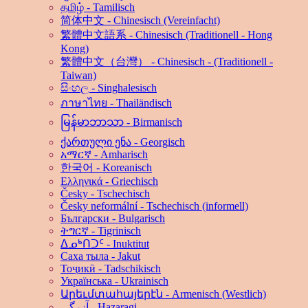
தமிழ் - Tamilisch
简体中文 - Chinesisch (Vereinfacht)
繁體中文語系 - Chinesisch (Traditionell - Hong
Kong)
繁體中文（台灣） - Chinesisch - (Traditionell -
Taiwan)
සිංහල - Singhalesisch
ภาษาไทย - Thailändisch
မြန်မာဘာသာ - Birmanisch
ქართული ენა - Georgisch
አማርኛ - Amharisch
한국어 - Koreanisch
Ελληνικά - Griechisch
Česky - Tschechisch
Česky neformální - Tschechisch (informell)
Български - Bulgarisch
ትግርኛ - Tigrinisch
ᐃᓄᒃᑎᑐᑦ - Inuktitut
Саха тыла - Jakut
Тоҷикӣ - Tadschikisch
Українська - Ukrainisch
Արեւմտահայերէն - Armenisch (Westlich)
آزرگی - Hazaragi