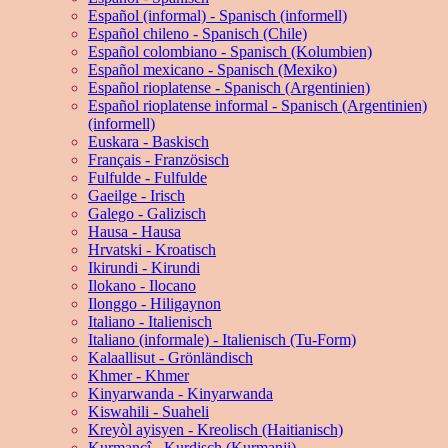
Español (informal) - Spanisch (informell)
Español chileno - Spanisch (Chile)
Español colombiano - Spanisch (Kolumbien)
Español mexicano - Spanisch (Mexiko)
Español rioplatense - Spanisch (Argentinien)
Español rioplatense informal - Spanisch (Argentinien)
(informell)
Euskara - Baskisch
Français - Französisch
Fulfulde - Fulfulde
Gaeilge - Irisch
Galego - Galizisch
Hausa - Hausa
Hrvatski - Kroatisch
Ikirundi - Kirundi
Ilokano - Ilocano
Ilonggo - Hiligaynon
Italiano - Italienisch
Italiano (informale) - Italienisch (Tu-Form)
Kalaallisut - Grönländisch
Khmer - Khmer
Kinyarwanda - Kinyarwanda
Kiswahili - Suaheli
Kreyòl ayisyen - Kreolisch (Haitianisch)
Kurmancî - Kurdisch (Kurmanji)