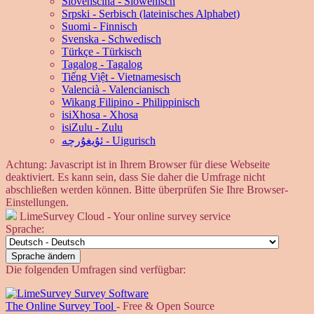
Slovenščina - Slowenisch
Srpski - Serbisch (lateinisches Alphabet)
Suomi - Finnisch
Svenska - Schwedisch
Türkçe - Türkisch
Tagalog - Tagalog
Tiếng Việt - Vietnamesisch
Valencià - Valencianisch
Wikang Filipino - Philippinisch
isiXhosa - Xhosa
isiZulu - Zulu
ئۇيغۇرچە - Uigurisch
Achtung: Javascript ist in Ihrem Browser für diese Webseite
deaktiviert. Es kann sein, dass Sie daher die Umfrage nicht
abschließen werden können. Bitte überprüfen Sie Ihre Browser-
Einstellungen.
LimeSurvey Cloud - Your online survey service
Sprache:
Sprache ändern
Die folgenden Umfragen sind verfügbar:
The Online Survey Tool
- Free & Open Source