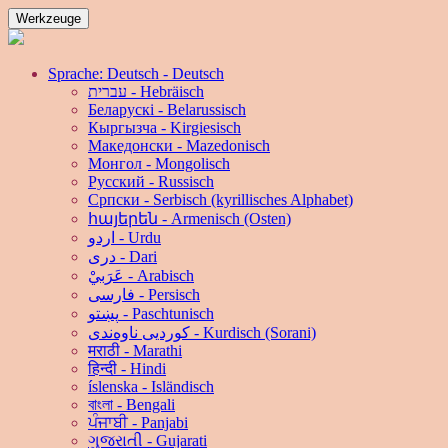
Werkzeuge
Sprache: Deutsch - Deutsch
עברית - Hebräisch
Беларускі - Belarussisch
Кыргызча - Kirgiesisch
Македонски - Mazedonisch
Монгол - Mongolisch
Русский - Russisch
Српски - Serbisch (kyrillisches Alphabet)
հայերեն - Armenisch (Osten)
اردو - Urdu
دری - Dari
عَرَبيْ - Arabisch
فارسی - Persisch
پښتو - Paschtunisch
کوردیی ناوەندی - Kurdisch (Sorani)
मराठी - Marathi
हिन्दी - Hindi
íslenska - Isländisch
বাংলা - Bengali
ਪੰਜਾਬੀ - Panjabi
ગુજરાતી - Gujarati