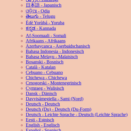
日本語 - Japanisch
ଓଡ଼ିଆ - Odia
తెలుగు - Telugu
Èdè Yorùbá - Yoruba
ಕನ್ನಡ - Kannada
Af-Soomaali - Somali
Afrikaans - Afrikaans
Azerbaycanca - Aserbaidschanisch
Bahasa Indonesia - Indonesisch
Bahasa Melayu - Malaisisch
Bosanski - Bosnisch
Català - Katalan
Cebuano - Cebuano
Chichewa - Chichewa
Crnogorski - Montenegrinisch
Cymraeg - Walisisch
Dansk - Dänisch
Davvisámegiella - Sami (Nord)
Deutsch - Deutsch
Deutsch (Du) - Deutsch (Du-Form)
Deutsch - Leichte Sprache - Deutsch (Leichte Sprache)
Eesti - Estnisch
English - Englisch
Español - Spanisch