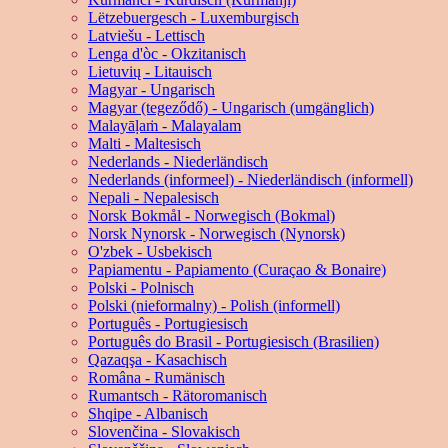
Lëtzebuergesch - Luxemburgisch
Latviešu - Lettisch
Lenga d'òc - Okzitanisch
Lietuvių - Litauisch
Magyar - Ungarisch
Magyar (tegeződő) - Ungarisch (umgänglich)
Malayāḷaṁ - Malayalam
Malti - Maltesisch
Nederlands - Niederländisch
Nederlands (informeel) - Niederländisch (informell)
Nepali - Nepalesisch
Norsk Bokmål - Norwegisch (Bokmal)
Norsk Nynorsk - Norwegisch (Nynorsk)
O'zbek - Usbekisch
Papiamentu - Papiamento (Curaçao & Bonaire)
Polski - Polnisch
Polski (nieformalny) - Polish (informell)
Português - Portugiesisch
Português do Brasil - Portugiesisch (Brasilien)
Qazaqşa - Kasachisch
Româna - Rumänisch
Rumantsch - Rätoromanisch
Shqipe - Albanisch
Slovenčina - Slovakisch